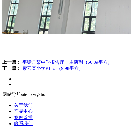
上一篇：
平塘县某中学报告厅一主两副（50.39平方）
下一篇：
紫云某小学P1.53（9.98平方）
网站导航
site navigation
关于我们
产品中心
案例鉴赏
联系我们